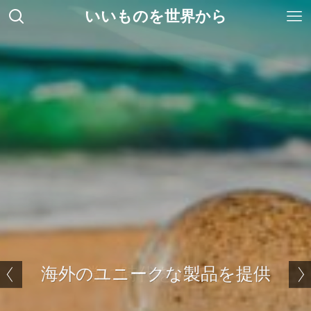
いいものを世界から
海外のユニークな製品を提供
常に時代を先取り
ベストセラーパスポートリーダーADR300
世界標準ゲート Gunnebo
世界標準ゲート Gunnebo