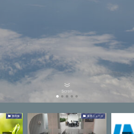
Scroll
集
業界ニュース