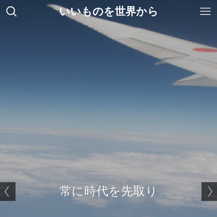
いいものを世界から
海外のユニークな製品を提供
常に時代を先取り
ベストセラーパスポートリーダーADR300
世界標準ゲート Gunnebo
世界標準ゲート Gunnebo