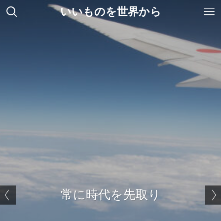
いいものを世界から
常に時代を先取り
ベストセラーパスポートリーダーADR300
世界標準ゲート Gunnebo
世界標準ゲート Gunnebo