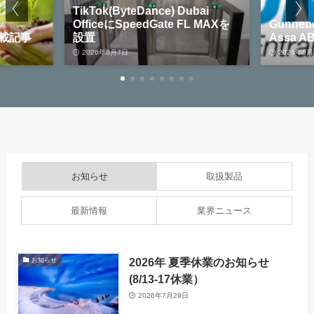
TikTok(ByteDance) Dubai
OfficeにSpeedGate FL MAXを
Gunnebo
掲載記事
設置
Assa 
2026年8月7日
2026年8月
お知らせ
取扱製品
最新情報
業界ニュース
2026年 夏季休業のお知らせ
お知らせ
(8/13-17休業）
2026年7月29日