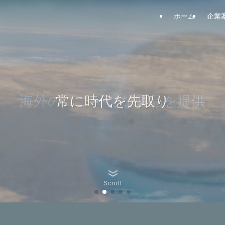
ホーム
企業
海外のユニークな製品を提供
常に時代を先取り
ベストセラーパスポートリーダーADR300
世界標準ゲート Gunnebo
世界標準ゲート Gunnebo
Scroll