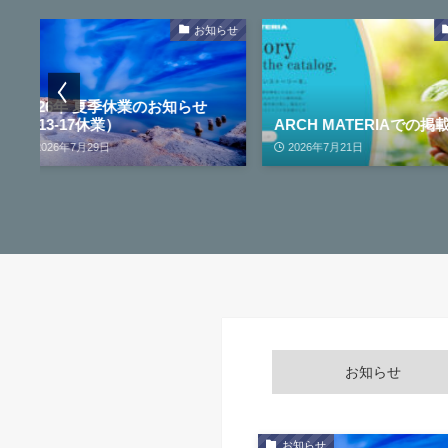
お知らせ
事例集
TikTok(ByteDa
らせ
OfficeにSpeed
ARCH MATERIAでの掲載記事
設置
2026年7月21日
2026年8月7日
お知らせ
お知らせ