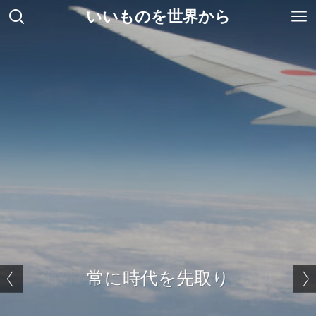
いいものを世界から
海外のユニークな製品を提供
常に時代を先取り
ベストセラーパスポートリーダーADR300
世界標準ゲート Gunnebo
世界標準ゲート Gunnebo