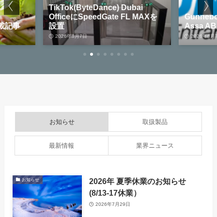
ikTok(ByteDance) Dubai
fficeにSpeedGate FL MAXを
Gunnebo Entrance Con
設置
Assa ABLOYが買収
2026年8月7日
2026年8月7日
お知らせ
取扱製品
最新情報
業界ニュース
2026年 夏季休業のお知らせ
お知らせ
(8/13-17休業）
2026年7月29日