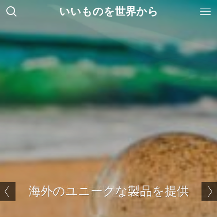
いいものを世界から
海外のユニークな製品を提供
常に時代を先取り
ベストセラーパスポートリーダーADR300
世界標準ゲート Gunnebo
世界標準ゲート Gunnebo