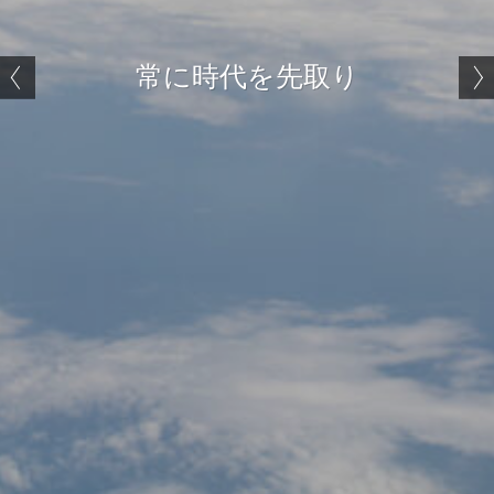
海外のユニークな製品を提供
常に時代を先取り
ベストセラーパスポートリーダーADR300
世界標準ゲート Gunnebo
世界標準ゲート Gunnebo