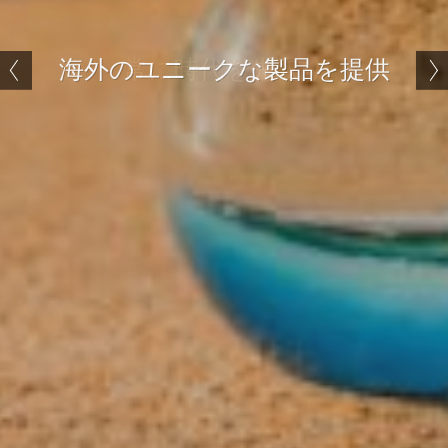
海外のユニークな製品を提供
常に時代を先取り
ベストセラーパスポートリーダーADR300
世界標準ゲート Gunnebo
世界標準ゲート Gunnebo